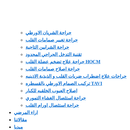
جراحة الشريان الاورطي
جراحة تغيير صمامات القلب
جراحة الشرايين التاجية
تقنية التدخل الجراحي المحدود
جراحة علاج تضخم عضلة القلب HOCM
جراحة اصلاح صمامات القلب
جراحات علاج اضطراب ضربات القلب و الذبذبة الاذينيه
تركيب الصمام الاورطي بالقسطره TAVI
اصلاح العيوب الخلقيه للكبار
جراحة استئصال الغشاء التموري
جراحة استئصال اورام القلب
اراء المرضي
مقالاتنا
ميديا