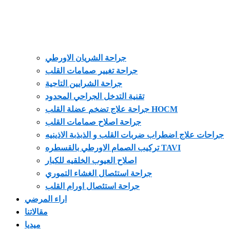
جراحة الشريان الاورطي
جراحة تغيير صمامات القلب
جراحة الشرايين التاجية
تقنية التدخل الجراحي المحدود
جراحة علاج تضخم عضلة القلب HOCM
جراحة اصلاح صمامات القلب
جراحات علاج اضطراب ضربات القلب و الذبذبة الاذينيه
تركيب الصمام الاورطي بالقسطره TAVI
اصلاح العيوب الخلقيه للكبار
جراحة استئصال الغشاء التموري
جراحة استئصال اورام القلب
اراء المرضي
مقالاتنا
ميديا