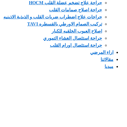
جراحة علاج تضخم عضلة القلب HOCM
جراحة اصلاح صمامات القلب
جراحات علاج اضطراب ضربات القلب و الذبذبة الاذينيه
تركيب الصمام الاورطي بالقسطره TAVI
اصلاح العيوب الخلقيه للكبار
جراحة استئصال الغشاء التموري
جراحة استئصال اورام القلب
 المرضي
تنا
ا