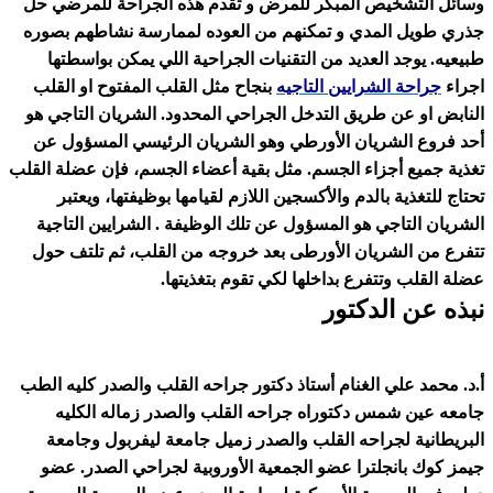
شخيص المبكر للمرض و تقدم هذه الجراحة للمرضي حل
 المدي و تمكنهم من العوده لممارسة نشاطهم بصوره
جد العديد من التقنيات الجراحية اللي يمكن بواسطتها
ة الشرايين التاجيه
بنجاح مثل القلب المفتوح او القلب
عن طريق التدخل الجراحي المحدود. الشريان التاجي هو
الشريان الأورطي وهو الشريان الرئيسي المسؤول عن
ع أجزاء الجسم. مثل بقية أعضاء الجسم، فإن عضلة القلب
ية بالدم والأكسجين اللازم لقيامها بوظيفتها، ويعتبر
تاجي هو المسؤول عن تلك الوظيفة . الشرايين التاجية
الشريان الأورطى بعد خروجه من القلب، ثم تلتف حول
 وتتفرع بداخلها لكي تقوم بتغذيتها.
 الدكتور
علي الغنام أستاذ دكتور جراحه القلب والصدر كليه الطب
 شمس دكتوراه جراحه القلب والصدر زماله الكليه
 لجراحه القلب والصدر زميل جامعة ليفربول وجامعة
انجلترا عضو الجمعية الأوروبية لجراحي الصدر. عضو