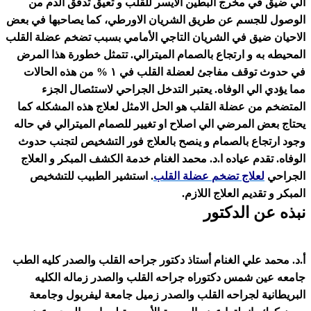
ي مخرج البطين الايسر للقلب و تعيق تدفق الدم من
جسم عن طريق الشريان الاورطي، كما يصاحبها في بعض
يق في الشريان التاجي الأمامي بسبب تضخم عضلة القلب
 و ارتجاع بالصمام الميترالي. تتمثل خطورة هذا المرض
في حدوث توقف مفاجئ لعضلة القلب في ١ % من هذه الحالات
لي الوفاه. يعتبر التدخل الجراحي لاستئصال الجزء
ن عضلة القلب هو الحل الامثل لعلاج هذه المشكله كما
المرضي الي اصلاح او تغيير للصمام الميترالي في حاله
اع بالصمام و ينصح بالعلاج فور التشخيص لتجنب حدوث
دم عياده ا.د. محمد الغنام خدمة الكشف المبكر و العلاج
علاج تضخم عضلة القلب
. استشير الطبيب للتشخيص
ديم العلاج اللازم.
 الدكتور
علي الغنام أستاذ دكتور جراحه القلب والصدر كليه الطب
 شمس دكتوراه جراحه القلب والصدر زماله الكليه
 لجراحه القلب والصدر زميل جامعة ليفربول وجامعة