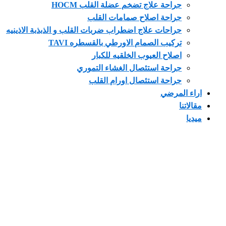
جراحة علاج تضخم عضلة القلب HOCM
جراحة اصلاح صمامات القلب
جراحات علاج اضطراب ضربات القلب و الذبذبة الاذينيه
تركيب الصمام الاورطي بالقسطره TAVI
اصلاح العيوب الخلقيه للكبار
جراحة استئصال الغشاء التموري
جراحة استئصال اورام القلب
 المرضي
تنا
ا